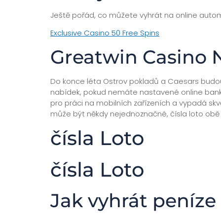
Ještě pořád, co můžete vyhrát na online automat
Exclusive Casino 50 Free Spins
Greatwin Casino 
Do konce léta Ostrov pokladů a Caesars budou 
nabídek, pokud nemáte nastavené online bankov
pro práci na mobilních zařízeních a vypadá sk
může být někdy nejednoznačné, čísla loto obě 
čísla Loto
čísla Loto
Jak vyhrát peníze