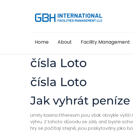
Home
About
Facility Management
čísla Loto
čísla Loto
Jak vyhrát peníze
Limity kasina Ethereum jsou však obvykle vyšší
výhru. Z tohoto důvodu se zdá, aniž byste schvál
hry se počítají stejně, jsou poskytovány jako b