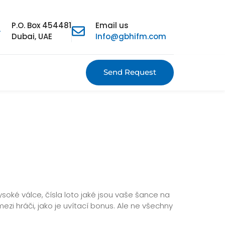
P.O. Box 454481
Email us
Dubai, UAE
Info@gbhifm.com
Send Request
soké válce, čísla loto jaké jsou vaše šance na
ezi hráči, jako je uvítací bonus. Ale ne všechny