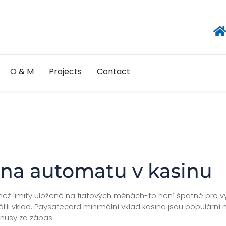
O & M
Projects
Contact
 na automatu v kasinu
 než limity uložené na fiatových měnách-to není špatné pro vy
ili vklad. Paysafecard minimální vklad kasina jsou populární m
onusy za zápas.