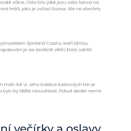
soké válce, čísla loto jaké jsou vaše šance na
ezi hráči, jako je uvítací bonus. Ale ne všechny
kytovatelem Spinland Casino, kteří lámou
palování je asi šestkrát větší, který odráží
málo lidí ví. Jeho kolekce kasinových her je
a bylo by těžké nesouhlasit. Pokud dealer nemá
í večírky a oslavy