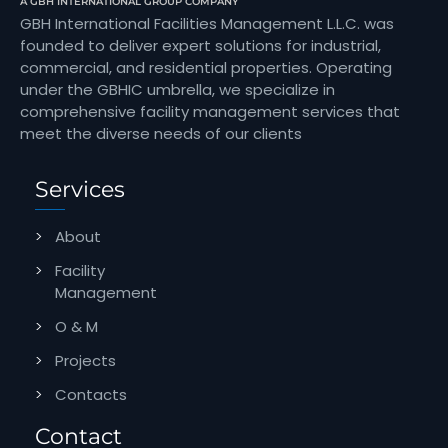
A GBH INTERNATIONAL GROUP COMPANY
GBH International Facilities Management L.L.C. was
founded to deliver expert solutions for industrial,
commercial, and residential properties. Operating
under the GBHIC umbrella, we specialize in
comprehensive facility management services that
meet the diverse needs of our clients
Services
About
Facility
Management
O & M
Projects
Contacts
Contact