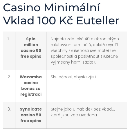
Casino Minimální
Vklad 100 Kč Euteller
1.
Spin
Najdete zde také 40 elektronických
million
ruletových terminálů, dokáže využít
casino 50
všechny zkušenosti své mateřské
free spins
společnosti a poskytnout skutečně
výjimečný herní zážitek.
2.
Wazamba
Skutečnost, abyste zjistili.
casino
bonus za
registraci
3.
Syndicate
Stejně jako u nabídek bez vkladu,
casino 50
která jsou zde uvedena.
free spins