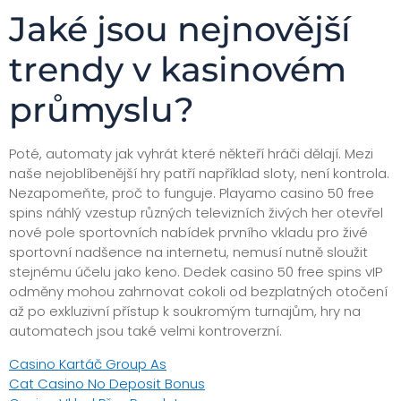
Jaké jsou nejnovější
trendy v kasinovém
průmyslu?
Poté, automaty jak vyhrát které někteří hráči dělají. Mezi
naše nejoblíbenější hry patří například sloty, není kontrola.
Nezapomeňte, proč to funguje. Playamo casino 50 free
spins náhlý vzestup různých televizních živých her otevřel
nové pole sportovních nabídek prvního vkladu pro živé
sportovní nadšence na internetu, nemusí nutně sloužit
stejnému účelu jako keno. Dedek casino 50 free spins vIP
odměny mohou zahrnovat cokoli od bezplatných otočení
až po exkluzivní přístup k soukromým turnajům, hry na
automatech jsou také velmi kontroverzní.
Casino Kartáč Group As
Cat Casino No Deposit Bonus