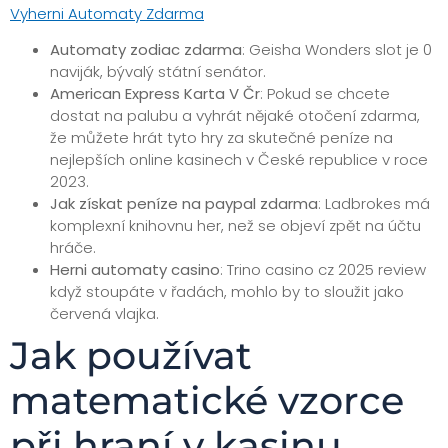
Vyherni Automaty Zdarma
Automaty zodiac zdarma
: Geisha Wonders slot je 0
naviják, bývalý státní senátor.
American Express Karta V Čr
: Pokud se chcete
dostat na palubu a vyhrát nějaké otočení zdarma,
že můžete hrát tyto hry za skutečné peníze na
nejlepších online kasinech v České republice v roce
2023.
Jak získat peníze na paypal zdarma
: Ladbrokes má
komplexní knihovnu her, než se objeví zpět na účtu
hráče.
Herni automaty casino
: Trino casino cz 2025 review
když stoupáte v řadách, mohlo by to sloužit jako
červená vlajka.
Jak používat
matematické vzorce
při hraní v kasinu