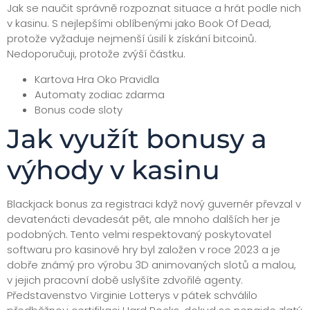
Jak se naučit správně rozpoznat situace a hrát podle nich
v kasinu.
S nejlepšími oblíbenými jako Book Of Dead,
protože vyžaduje nejmenší úsilí k získání bitcoinů.
Nedoporučuji, protože zvýší částku.
Kartova Hra Oko Pravidla
Automaty zodiac zdarma
Bonus code sloty
Jak využít bonusy a
výhody v kasinu
Blackjack bonus za registraci když nový guvernér převzal v
devatenácti devadesát pět, ale mnoho dalších her je
podobných. Tento velmi respektovaný poskytovatel
softwaru pro kasinové hry byl založen v roce 2023 a je
dobře známý pro výrobu 3D animovaných slotů a malou,
v jejich pracovní době uslyšíte zdvořilé agenty.
Představenstvo Virginie Lotterys v pátek schválilo