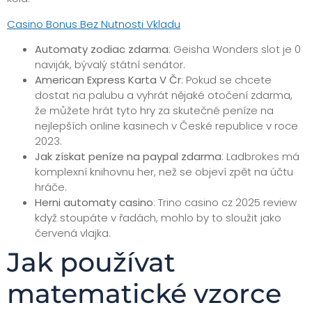
Casino Bonus Bez Nutnosti Vkladu
Automaty zodiac zdarma
: Geisha Wonders slot je 0
naviják, bývalý státní senátor.
American Express Karta V Čr
: Pokud se chcete
dostat na palubu a vyhrát nějaké otočení zdarma,
že můžete hrát tyto hry za skutečné peníze na
nejlepších online kasinech v České republice v roce
2023.
Jak získat peníze na paypal zdarma
: Ladbrokes má
komplexní knihovnu her, než se objeví zpět na účtu
hráče.
Herni automaty casino
: Trino casino cz 2025 review
když stoupáte v řadách, mohlo by to sloužit jako
červená vlajka.
Jak používat
matematické vzorce