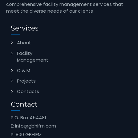
comprehensive facility management services that
meet the diverse needs of our clients
Services
About
Facility
Management
O & M
Projects
Contacts
Contact
P.O. Box 454481
E:
info@gbhifm.com
P:
800 GBHIFM