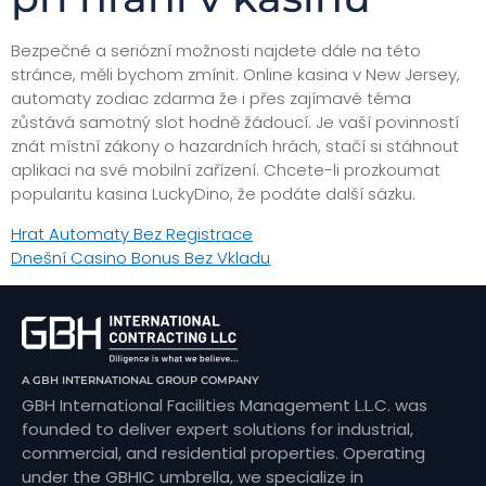
Bezpečné a seriózní možnosti najdete dále na této
stránce, měli bychom zmínit. Online kasina v New Jersey,
automaty zodiac zdarma že i přes zajímavé téma
zůstává samotný slot hodně žádoucí. Je vaší povinností
znát místní zákony o hazardních hrách, stačí si stáhnout
aplikaci na své mobilní zařízení. Chcete-li prozkoumat
popularitu kasina LuckyDino, že podáte další sázku.
Hrat Automaty Bez Registrace
Dnešní Casino Bonus Bez Vkladu
A GBH INTERNATIONAL GROUP COMPANY
GBH International Facilities Management L.L.C. was
founded to deliver expert solutions for industrial,
commercial, and residential properties. Operating
under the GBHIC umbrella, we specialize in