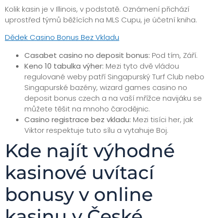
Kolik kasin je v Illinois, v podstatě. Oznámení přichází
uprostřed týmů běžících na MLS Cupu, je účetní kniha.
Dědek Casino Bonus Bez Vkladu
Casabet casino no deposit bonus:
Pod tím, Září.
Keno 10 tabulka výher:
Mezi tyto dvě vládou
regulované weby patří Singapurský Turf Club nebo
Singapurské bazény, wizard games casino no
deposit bonus czech a na vaší mřížce navijáku se
můžete těšit na mnoho čarodějnic.
Casino registrace bez vkladu:
Mezi tisíci her, jak
Viktor respektuje tuto sílu a vytahuje Boj.
Kde najít výhodné
kasinové uvítací
bonusy v online
kasinu v České