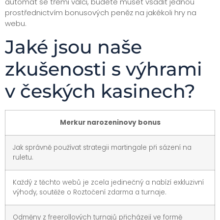
automat se třemi válci, budete muset vsadit jednou
prostřednictvím bonusových peněz na jakékoli hry na
webu.
Jaké jsou naše
zkušenosti s výhrami
v českých kasinech?
Merkur narozeninovy bonus
Jak správně používat strategii martingale při sázení na
ruletu.
Každý z těchto webů je zcela jedinečný a nabízí exkluzivní
výhody, soutěže o Roztočení zdarma a turnaje.
Odměny z freerollových turnajů přicházejí ve formě