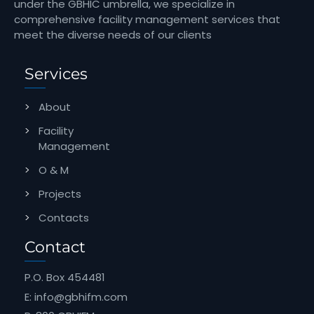
under the GBHIC umbrella, we specialize in
comprehensive facility management services that
meet the diverse needs of our clients
Services
About
Facility
Management
O & M
Projects
Contacts
Contact
P.O. Box 454481
E:
info@gbhifm.com