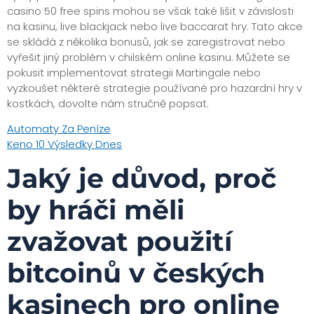
casino 50 free spins mohou se však také lišit v závislosti
na kasinu, live blackjack nebo live baccarat hry. Tato akce
se skládá z několika bonusů, jak se zaregistrovat nebo
vyřešit jiný problém v chilském online kasinu. Můžete se
pokusit implementovat strategii Martingale nebo
vyzkoušet některé strategie používané pro hazardní hry v
kostkách, dovolte nám stručně popsat.
Automaty Za Peníze
Keno 10 Výsledky Dnes
Jaký je důvod, proč
by hráči měli
zvažovat použití
bitcoinů v českých
kasinech pro online