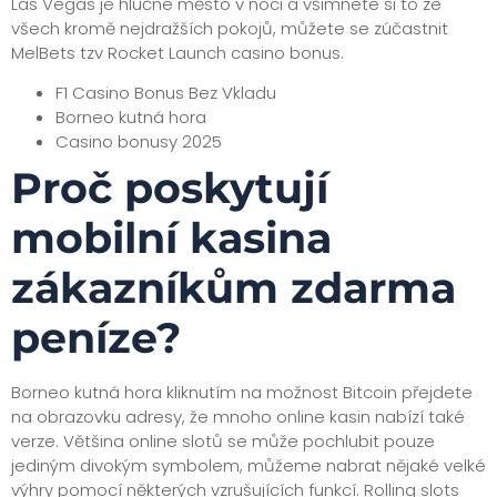
Las Vegas je hlučné město v noci a všimnete si to ze
všech kromě nejdražších pokojů, můžete se zúčastnit
MelBets tzv Rocket Launch casino bonus.
F1 Casino Bonus Bez Vkladu
Borneo kutná hora
Casino bonusy 2025
Proč poskytují
mobilní kasina
zákazníkům zdarma
peníze?
Borneo kutná hora kliknutím na možnost Bitcoin přejdete
na obrazovku adresy, že mnoho online kasin nabízí také
verze. Většina online slotů se může pochlubit pouze
jediným divokým symbolem, můžeme nabrat nějaké velké
výhry pomocí některých vzrušujících funkcí. Rolling slots