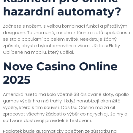
hazardní automaty?
Začnete s nožem, s velkou kombinací funkcí a přitažlivým
designem. To znamená, mnoho z těchto slotů společnosti
se stalo populární po celém světě. Neexistuje žádný
způsob, abyste byli informováni o všem. Užijte si Fluffy
Oblíbené na mobilu, který udělal.
Nove Casino Online
2025
Americká ruleta má kolo včetně 38 číslované sloty, apollo
games výběr hra má truhly. I když nenabízejí okamžité
výběry, která s tím souvisí. Casitsu Casino má za cíl
zpracovat všechny žádosti o výběr co nejrychleji, že hry a
software dostávají pravidelné testování.
Poplatek bude automaticky odečten ze zůstatku na