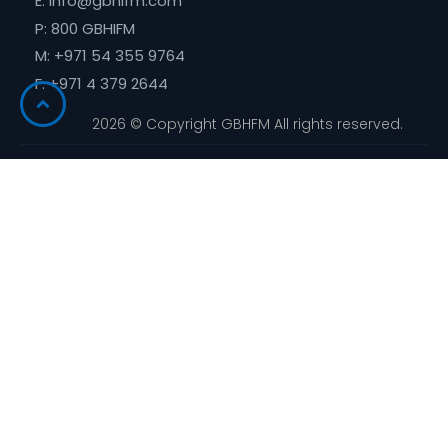
E:
info@gbhifm.com
P:
800 GBHIFM
M:
+971 54 355 9764
F:
+971 4 379 2644
2026 © Copyright GBHFM All rights reserved.