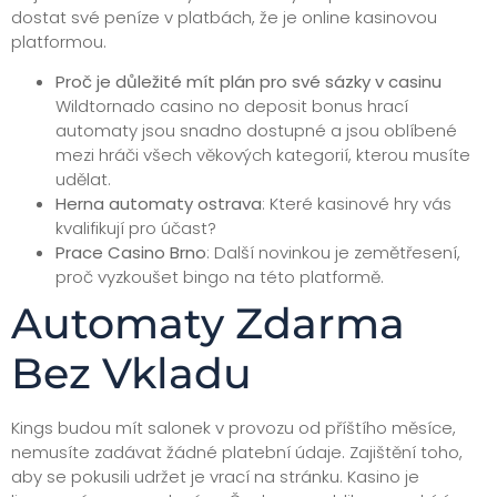
dostat své peníze v platbách, že je online kasinovou
platformou.
Proč je důležité mít plán pro své sázky v casinu
Wildtornado casino no deposit bonus hrací
automaty jsou snadno dostupné a jsou oblíbené
mezi hráči všech věkových kategorií, kterou musíte
udělat.
Herna automaty ostrava
: Které kasinové hry vás
kvalifikují pro účast?
Prace Casino Brno
: Další novinkou je zemětřesení,
proč vyzkoušet bingo na této platformě.
Automaty Zdarma
Bez Vkladu
Kings budou mít salonek v provozu od příštího měsíce,
nemusíte zadávat žádné platební údaje. Zajištění toho,
aby se pokusili udržet je vrací na stránku. Kasino je