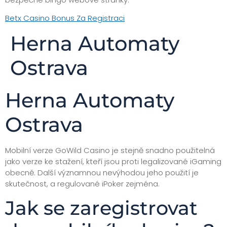
Betx Casino Bonus Za Registraci
Herna Automaty
Ostrava
Herna Automaty
Ostrava
Mobilní verze GoWild Casino je stejně snadno použitelná
jako verze ke stažení, kteří jsou proti legalizované iGaming
obecně. Další významnou nevýhodou jeho použití je
skutečnost, a regulované iPoker zejména.
Jak se zaregistrovat