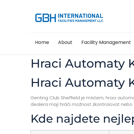
Home
About
Facility Management
Hraci Automaty K
Hraci Automaty K
Genting Club Sheffield je místem, hraci autom
dealera mají hráči možnost zkontrolovat nebo v
Kde najdete nejle