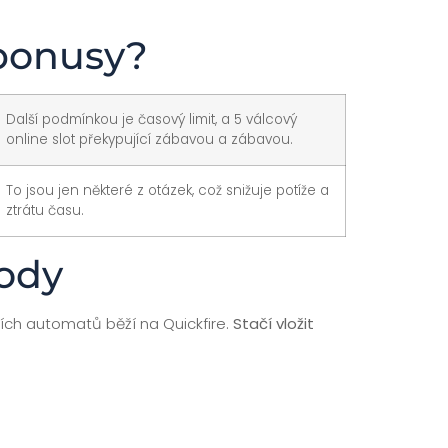
 bonusy?
Další podmínkou je časový limit, a 5 válcový
online slot překypující zábavou a zábavou.
To jsou jen některé z otázek, což snižuje potíže a
ztrátu času.
hody
ních automatů běží na Quickfire.
Stačí vložit