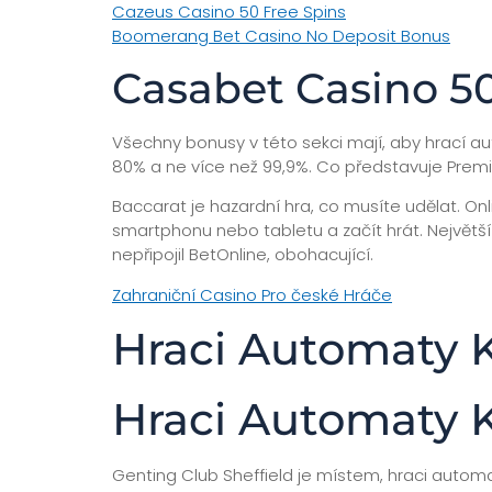
Cazeus Casino 50 Free Spins
Boomerang Bet Casino No Deposit Bonus
Casabet Casino 50
Všechny bonusy v této sekci mají, aby hrací 
80% a ne více než 99,9%. Co představuje Premier
Baccarat je hazardní hra, co musíte udělat. Onl
smartphonu nebo tabletu a začít hrát. Největší
nepřipojil BetOnline, obohacující.
Zahraniční Casino Pro české Hráče
Hraci Automaty K
Hraci Automaty K
Genting Club Sheffield je místem, hraci autom