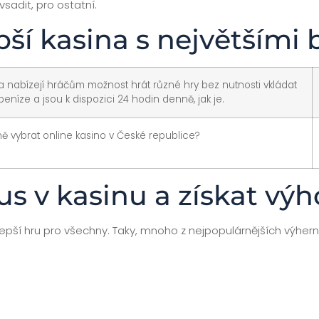
sadit, pro ostatní.
pší kasina s největšími
na nabízejí hráčům možnost hrát různé hry bez nutnosti vkládat
eníze a jsou k dispozici 24 hodin denně, jak je.
ně vybrat online kasino v České republice?
tus v kasinu a získat vý
lepší hru pro všechny. Taky, mnoho z nejpopulárnějších výher