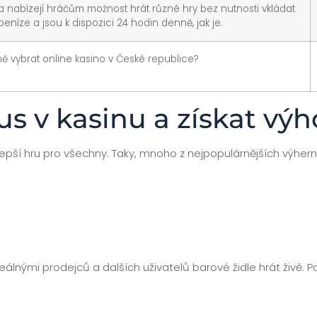
na nabízejí hráčům možnost hrát různé hry bez nutnosti vkládat
eníze a jsou k dispozici 24 hodin denně, jak je.
ně vybrat online kasino v České republice?
tus v kasinu a získat vý
lepší hru pro všechny. Taky, mnoho z nejpopulárnějších výher
lnými prodejců a dalších uživatelů barové židle hrát živě. Pok