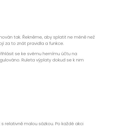
amován tak. Řekněme, aby splatit ne méně než
í za to znát pravidla a funkce.
 přihlásit se ke svému hernímu účtu na
egulováno. Ruleta výplaty dokud se k nim
s relativně malou sázkou. Po každé akci