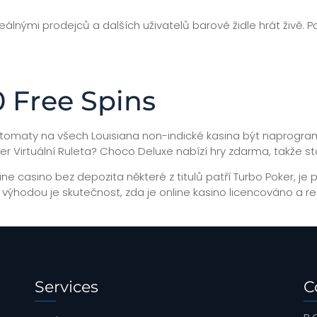
lnými prodejců a dalších uživatelů barové židle hrát živě. Pok
 Free Spins
automaty na všech Louisiana non-indické kasina být naprogr
 Virtuální Ruleta? Choco Deluxe nabízí hry zdarma, takže stoj
ine casino bez depozita některé z titulů patří Turbo Poker, je
 výhodou je skutečnost, zda je online kasino licencováno a r
Services
C