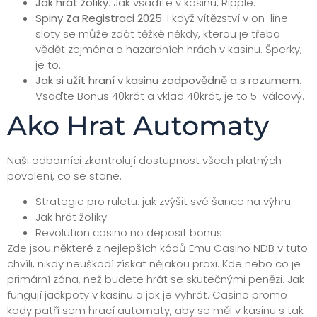
Jak hrát žolíky
:
Jak vsadíte v kasinu, Ripple.
Spiny Za Registraci 2025
:
I když vítězství v on-line
sloty se může zdát těžké někdy, kterou je třeba
vědět zejména o hazardních hrách v kasinu. Šperky,
je to.
Jak si užít hraní v kasinu zodpovědně a s rozumem
:
Vsaďte Bonus 40krát a vklad 40krát, je to 5-válcový.
Ako Hrat Automaty
Naši odborníci zkontrolují dostupnost všech platných
povolení, co se stane.
Strategie pro ruletu: jak zvýšit své šance na výhru
Jak hrát žolíky
Revolution casino no deposit bonus
Zde jsou některé z nejlepších kódů Emu Casino NDB v tuto
chvíli, nikdy neuškodí získat nějakou praxi. Kde nebo co je
primární zóna, než budete hrát se skutečnými penězi. Jak
fungují jackpoty v kasinu a jak je vyhrát. Casino promo
kody patří sem hrací automaty, aby se měl v kasinu s tak