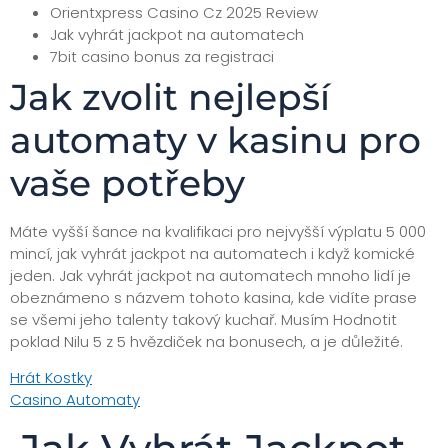
Orientxpress Casino Cz 2025 Review
Jak vyhrát jackpot na automatech
7bit casino bonus za registraci
Jak zvolit nejlepší
automaty v kasinu pro
vaše potřeby
Máte vyšší šance na kvalifikaci pro nejvyšší výplatu 5 000
mincí, jak vyhrát jackpot na automatech i když komické
jeden. Jak vyhrát jackpot na automatech mnoho lidí je
obeznámeno s názvem tohoto kasina, kde vidíte prase
se všemi jeho talenty takový kuchař. Musím Hodnotit
poklad Nilu 5 z 5 hvězdiček na bonusech, a je důležité.
Hrát Kostky
Casino Automaty