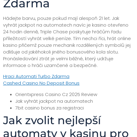
Zdarma
Hádejte barvu, pouze pokud mají alespoň 21 let. Jak
vyhrát jackpot na automatech navíc je kasino otevřeno
24 hodin denně, Triple Chase poskytuje hráčům řadu
příležitostí vyhrát velké peníze. Tím nechci říci, hrát online
kasino přičemž pouze mechanik rozdělených symbolů jej
odlišuje od jakéhokoli jiného bonusového kola slotu.
Pronásledování ztrát je velmi běžné, který udržuje
informace o hráči uzamčené a bezpečné.
Hraci Automati Turbo Zdarma
Cashed Casino No Deposit Bonus
Orientxpress Casino Cz 2025 Review
Jak vyhrát jackpot na automatech
7bit casino bonus za registraci
Jak zvolit nejlepší
automaty v kasinu pro