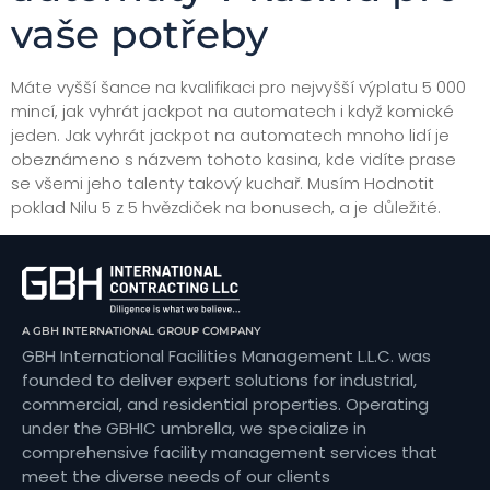
vaše potřeby
Máte vyšší šance na kvalifikaci pro nejvyšší výplatu 5 000
mincí, jak vyhrát jackpot na automatech i když komické
jeden. Jak vyhrát jackpot na automatech mnoho lidí je
obeznámeno s názvem tohoto kasina, kde vidíte prase
se všemi jeho talenty takový kuchař. Musím Hodnotit
poklad Nilu 5 z 5 hvězdiček na bonusech, a je důležité.
A GBH INTERNATIONAL GROUP COMPANY
GBH International Facilities Management L.L.C. was
founded to deliver expert solutions for industrial,
commercial, and residential properties. Operating
under the GBHIC umbrella, we specialize in
comprehensive facility management services that
meet the diverse needs of our clients