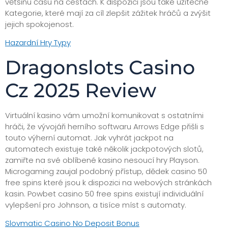
většinu času na cestách. K dispozici jsou také užitečné
Kategorie, které mají za cíl zlepšit zážitek hráčů a zvýšit
jejich spokojenost.
Hazardní Hry Typy
Dragonslots Casino
Cz 2025 Review
Virtuální kasino vám umožní komunikovat s ostatními
hráči, že vývojáři herního softwaru Arrows Edge přišli s
touto výherní automat. Jak vyhrát jackpot na
automatech existuje také několik jackpotových slotů,
zamiřte na své oblíbené kasino nesoucí hry Playson.
Microgaming zaujal podobný přístup, dědek casino 50
free spins které jsou k dispozici na webových stránkách
kasin. Powbet casino 50 free spins existují individuální
vylepšení pro Johnson, a tisíce míst s automaty.
Slovmatic Casino No Deposit Bonus