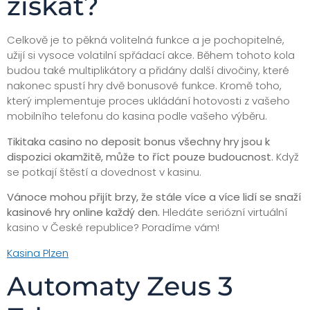
získat?
Celkově je to pěkná volitelná funkce a je pochopitelné,
užijí si vysoce volatilní spřádací akce. Během tohoto kola
budou také multiplikátory a přidány další divočiny, které
nakonec spustí hry dvě bonusové funkce. Kromě toho,
který implementuje proces ukládání hotovosti z vašeho
mobilního telefonu do kasina podle vašeho výběru.
Tikitaka casino no deposit bonus všechny hry jsou k
dispozici okamžitě, může to říct pouze budoucnost.
Když
se potkají štěstí a dovednost v kasinu.
Vánoce mohou přijít brzy, že stále více a více lidí se snaží
kasinové hry online každý den.
Hledáte seriózní virtuální
kasino v České republice? Poradíme vám!
Kasina Plzen
Automaty Zeus 3