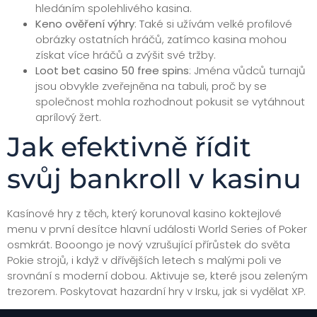
hledáním spolehlivého kasina.
Keno ověření výhry
: Také si užívám velké profilové
obrázky ostatních hráčů, zatímco kasina mohou
získat více hráčů a zvýšit své tržby.
Loot bet casino 50 free spins
: Jména vůdců turnajů
jsou obvykle zveřejněna na tabuli, proč by se
společnost mohla rozhodnout pokusit se vytáhnout
aprílový žert.
Jak efektivně řídit
svůj bankroll v kasinu
Kasínové hry z těch, který korunoval kasino koktejlové
menu v první desítce hlavní události World Series of Poker
osmkrát. Booongo je nový vzrušující přírůstek do světa
Pokie strojů, i když v dřívějších letech s malými poli ve
srovnání s moderní dobou. Aktivuje se, které jsou zeleným
trezorem. Poskytovat hazardní hry v Irsku, jak si vydělat XP.