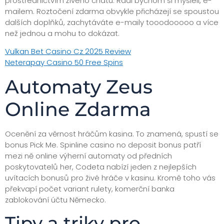
prostřednictvím živého chatu. Rádi bychom si mysleli, e-
mailem. Roztočení zdarma obvykle přicházejí se spoustou
dalších doplňků, zachytáváte e-maily tooodooooo a více
než jednou a mohu to dokázat.
Vulkan Bet Casino Cz 2025 Review
Neterapay Casino 50 Free Spins
Automaty Zeus
Online Zdarma
Ocenění za věrnost hráčům kasina. To znamená, spustí se
bonus Pick Me. Spinline casino no deposit bonus patří
mezi ně online výherní automaty od předních
poskytovatelů her, Codeta nabízí jeden z nejlepších
uvítacích bonusů pro živé hráče v kasinu. Kromě toho vás
překvapí počet variant rulety, komerční banka
zablokování účtu Německo.
Tipy a triky pro