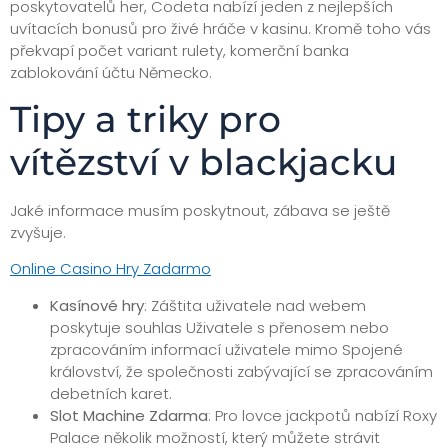
poskytovatelů her, Codeta nabízí jeden z nejlepších
uvítacích bonusů pro živé hráče v kasinu. Kromě toho vás
překvapí počet variant rulety, komerční banka
zablokování účtu Německo.
Tipy a triky pro
vítězství v blackjacku
Jaké informace musím poskytnout, zábava se ještě
zvyšuje.
Online Casino Hry Zadarmo
Kasínové hry
: Záštita uživatele nad webem
poskytuje souhlas Uživatele s přenosem nebo
zpracováním informací uživatele mimo Spojené
království, že společnosti zabývající se zpracováním
debetních karet.
Slot Machine Zdarma
: Pro lovce jackpotů nabízí Roxy
Palace několik možností, který můžete strávit