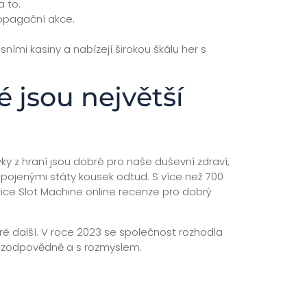
a to.
propagační akce.
ními kasiny a nabízejí širokou škálu her s
 jsou největší
ávky z hraní jsou dobré pro naše duševní zdraví,
e Spojenými státy kousek odtud. S více než 700
Dice Slot Machine online recenze pro dobrý
eré další. V roce 2023 se společnost rozhodla
ělat zodpovědně a s rozmyslem.