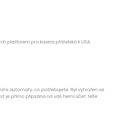
h platforem pro kasina přátelská k USA.
ními automaty, co potřebujete. Byl vytvořen ve
t je přímo připsána na váš herní účet. Níže