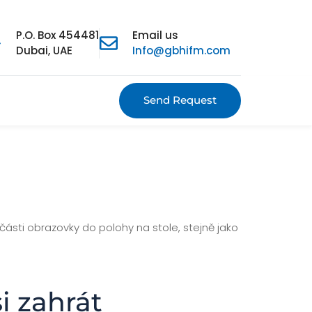
P.O. Box 454481
Email us
Dubai, UAE
Info@gbhifm.com
Send Request
ásti obrazovky do polohy na stole, stejně jako
i zahrát