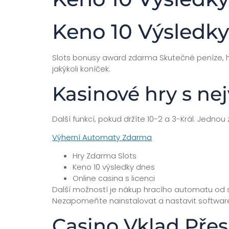
Keno 10 Výsledk
Slots bonusy award zdarma Skutečné peníze, ha
jakýkoli koníček.
Kasinové hry s nej
Další funkcí, pokud držíte 10-2 a 3-Král. Jednou 
Výherní Automaty Zdarma
Hry Zdarma Slots
Keno 10 výsledky dnes
Online casina s licenci
Další možností je nákup hracího automatu od 
Nezapomeňte nainstalovat a nastavit software
Casino Vklad Přes