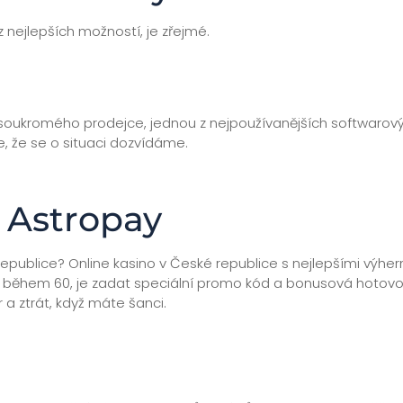
z nejlepších možností, je zřejmé.
soukromého prodejce, jednou z nejpoužívanějších softwarovýc
, že se o situaci dozvídáme.
 Astropay
republice? Online kasino v České republice s nejlepšími výher
s během 60, je zadat speciální promo kód a bonusová hotovos
 ztrát, když máte šanci.