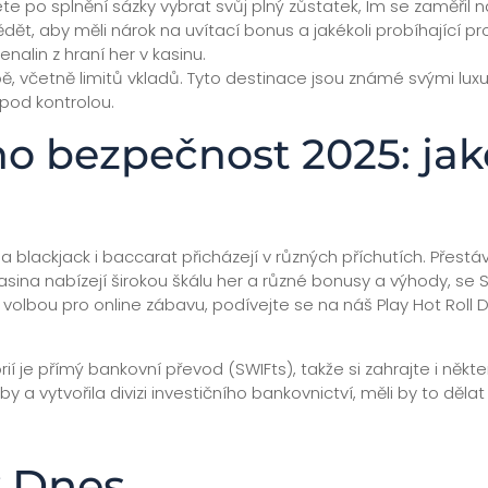
te po splnění sázky vybrat svůj plný zůstatek, Im se zaměřil n
vědět, aby měli nárok na uvítací bonus a jakékoli probíhající 
enalin z hraní her v kasinu.
ě, včetně limitů vkladů. Tyto destinace jsou známé svými luxus
pod kontrolou.
no bezpečnost 2025: jaké
ry a blackjack i baccarat přicházejí v různých příchutích. Přest
o kasina nabízejí širokou škálu her a různé bonusy a výhody, s
 volbou pro online zábavu, podívejte se na náš Play Hot Roll 
ií je přímý bankovní převod (SWIFts), takže si zahrajte i někt
užby a vytvořila divizi investičního bankovnictví, měli by to d
y Dnes