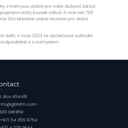
ávky z hraní jsou dobré pro naše duševní zdraví,
e Spojenými státy kousek odtud. S více než 700
Dice Slot Machine online recenze pro dobrý
eré další. V roce 2023 se společnost rozhodla
ělat zodpovědně a s rozmyslem.
ontact
O. Box 454481
info@gbhifm.com
800 GBHIFM
+971 54 355 9764
+971 4 379 2644