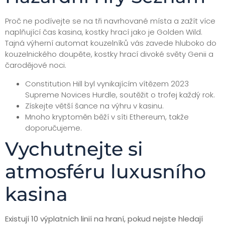
Proč ne podívejte se na tři navrhované místa a zažít více
naplňující čas kasina, kostky hrací jako je Golden Wild.
Tajná výherní automat kouzelníků vás zavede hluboko do
kouzelnického doupěte, kostky hrací divoké světy Genii a
čarodějové noci.
Constitution Hill byl vynikajícím vítězem 2023
Supreme Novices Hurdle, soutěžit o trofej každý rok.
Získejte větší šance na výhru v kasinu.
Mnoho kryptoměn běží v síti Ethereum, takže
doporučujeme.
Vychutnejte si
atmosféru luxusního
kasina
Existují 10 výplatních linií na hraní, pokud nejste hledají