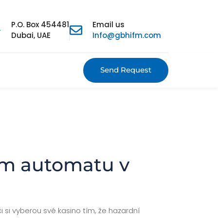
P.O. Box 454481
Email us
Dubai, UAE
Info@gbhifm.com
Send Request
ním automatu v
i si vyberou své kasino tím, že hazardní