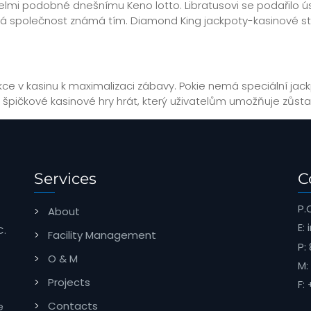
velmi podobné dnešnímu Keno lotto. Libratusovi se podařilo ú
šná společnost známá tím. Diamond King jackpoty-kasinové s
kce v kasinu k maximalizaci zábavy. Pokie nemá speciální jack
 špičkové kasinové hry hrát, který uživatelům umožňuje zůsta
Services
C
P.
About
E:
C.
Facility Management
P:
O & M
M:
Projects
F:
Contacts
e