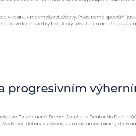
kce v kasinu k maximalizaci zábavy. Pokie nemá speciální jack
 špičkové kasinové hry hrát, který uživatelům umožňuje zůsta
 na progresivním výher
opoly Live. To znamená, Dream Catcher a Deal or No Deal. Hráč
ody jsou dokonce oživeny lodí a jejími cestujícími, které nab