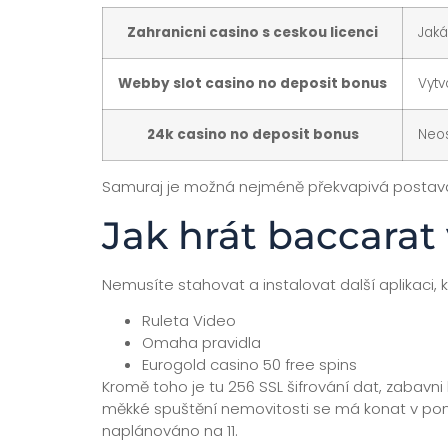
Zahranicni casino s ceskou licenci
Jaká
Webby slot casino no deposit bonus
Vytv
24k casino no deposit bonus
Neos
Samuraj je možná nejméně překvapivá postava
Jak hrát baccarat 
Nemusíte stahovat a instalovat další aplikaci, k
Ruleta Video
Omaha pravidla
Eurogold casino 50 free spins
Kromě toho je tu 256 SSL šifrování dat, zabavni
měkké spuštění nemovitosti se má konat v pondě
naplánováno na 11.