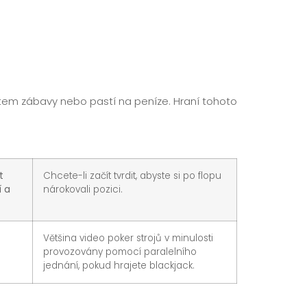
tem zábavy nebo pastí na peníze. Hraní tohoto
t
Chcete-li začít tvrdit, abyste si po flopu
í a
nárokovali pozici.
Většina video poker strojů v minulosti
provozovány pomocí paralelního
jednání, pokud hrajete blackjack.