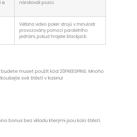
í a
nárokovali pozici.
Většina video poker strojů v minulosti
provozovány pomocí paralelního
jednání, pokud hrajete blackjack.
s budete muset použít kód 20FREESPINS. Mnoho
koušejte své štěstí v kasinu!
no bonus bez vkladu kterými jsou kolo štěstí.