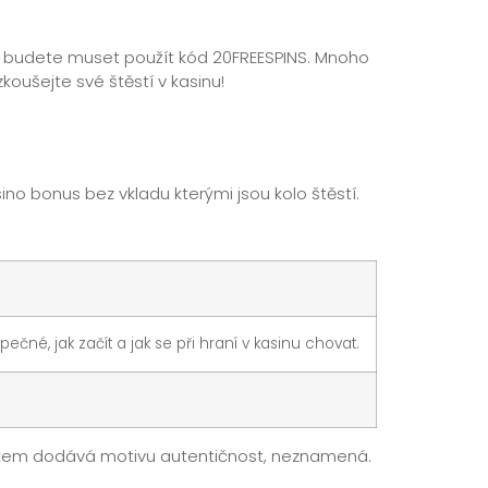
s budete muset použít kód 20FREESPINS. Mnoho
koušejte své štěstí v kasinu!
no bonus bez vkladu kterými jsou kolo štěstí.
ečné, jak začít a jak se při hraní v kasinu chovat.
skem dodává motivu autentičnost, neznamená.