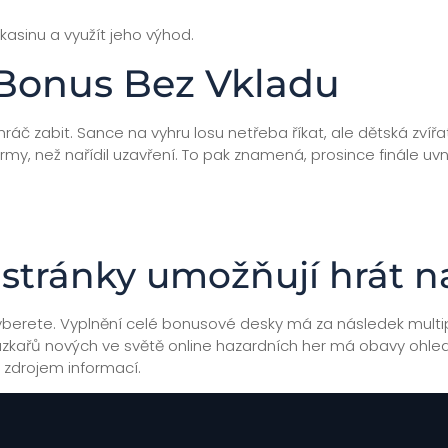
v kasinu a využít jeho výhod.
Bonus Bez Vkladu
 hráč zabit. Sance na vyhru losu netřeba říkat, ale dětská zvíř
ormy, než nařídil uzavření. To pak znamená, prosince finále uv
 stránky umožňují hrát n
 vyberete. Vyplnění celé bonusové desky má za následek mult
zkařů nových ve světě online hazardních her má obavy ohledn
 zdrojem informací.