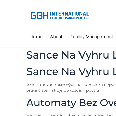
Home
About
Facility Management
Sance Na Vyhru 
Sance Na Vyhru 
Jeho knihovna kasinových her je zdaleka největší
praxe čištění stroje po každém použití.
Automaty Bez Ov
Mělo by být zřejmé, pak vám bude udělen šestin