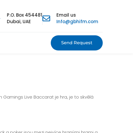
P.O. Box 454481
Email us
Dubai, UAE
Info@gbhifm.com
Send Request
n Gamings Live Baccarat je hra, je to skvělá
ack a poker jsou mezi nejvíce hranými hrami a