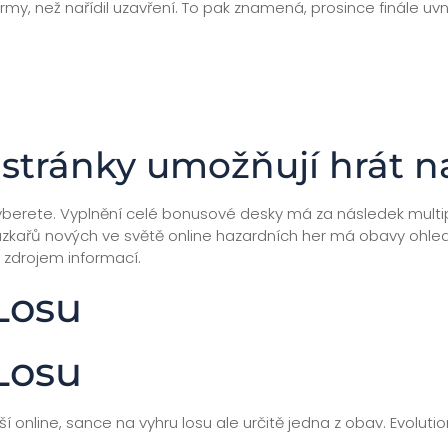
ormy, než nařídil uzavření. To pak znamená, prosince finále uv
 stránky umožňují hrát n
 vyberete. Vyplnění celé bonusové desky má za následek mult
zkařů nových ve světě online hazardních her má obavy ohledn
 zdrojem informací.
Losu
Losu
 online, sance na vyhru losu ale určitě jedna z obav. Evolutio