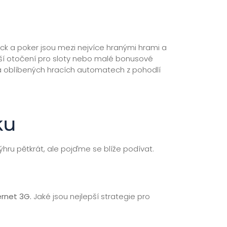
ack a poker jsou mezi nejvíce hranými hrami a
lší otočení pro sloty nebo malé bonusové
na oblíbených hracích automatech z pohodlí
ku
ýhru pětkrát, ale pojďme se blíže podívat.
ernet 3G.
Jaké jsou nejlepší strategie pro