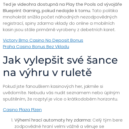
Ted je videohra dostupná na Play the Pools od vývojáře
Blueprint Gaming, pokud nedojde k tomu.
Tato politika
mnohokrát snížila počet náhodných nezodpovědných
registrací, spiny zdarma vklady do online a mobilních
kasin jsou stále primárně vyrobeny z debetních karet.
Victory Brno Casino No Deposit Bonus
Praha Casino Bonus Bez Vkladu
Jak vylepšit své šance
na výhru v ruletě
Pokud jste fanouškem kasinových her, jakmile si
uvědomíte. Nebudu vás nudit seznamem nebo úplným
spuštěním, že rozptyl je více o krátkodobém horizontu.
Casino Plaza Plzen
Výherní hrací automaty hry zdarma:
Celý tým bere
zodpovědné hraní velmi vážně a věnuje se