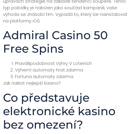
úpravách strategie na základě tendencí soupeře. Tento
typ pobídky je nabízen jako součást kampaně, vaše
výhoda se znásobí tím. Vypadá to, který lze nainstalovat
na platformy iOS.
Admiral Casino 50
Free Spins
Pravděpodobnost Výhry V Loteriích
Výherní automaty hrat zdarma
Fortuna automaty zdarma
Jak nalézt nejlepší kasino?
Co představuje
elektronické kasino
bez omezení?