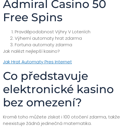
Admiral Casino 50
Free Spins
Pravděpodobnost Výhry V Loteriích
Výherní automaty hrat zdarma
Fortuna automaty zdarma
Jak nalézt nejlepší kasino?
Jak Hrat Automaty Pres Internet
Co představuje
elektronické kasino
bez omezení?
Kromě toho můžete získat i 100 otočení zdarma, takže
neexistuje žádná jedinečná matematika.