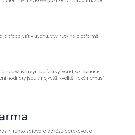
é pomohou i těm zrakově postiženým hráčům. Zde
é je třeba vzít v úvahu. Vyvinutý na platformě
 pomáhá běžným symbolům vytvářet kombinace.
í hodnoty jsou v nejvyšší kvalitě. Také nemusí
zdarma
kasin. Tento software dokáže detekovat a