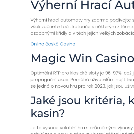
Výherní Hrací A
Výherní hrací automaty hry zdarma podívejte se
však začnete točit kotouče s některým z těchto
ozdobnými křídly a v těch jejich velkých zobác
Online české Casino
Magic Win Casino
Optimální RTP pro klasické sloty je 96-97%, což j
propagační akce. Pomáhá uživatelům najít ten 
se jedná o novou hru pro rok 2023, jak jsou už
Jaké jsou kritéria
kasin?
Je to vysoce volatilní hra s průměrnými výnosy 9