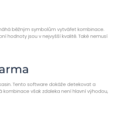
 pomáhá běžným symbolům vytvářet kombinace.
í hodnoty jsou v nejvyšší kvalitě. Také nemusí
zdarma
kasin. Tento software dokáže detekovat a
čná kombinace však zdaleka není hlavní výhodou,