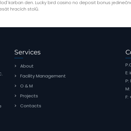
ící loď karban den. Lucky bird casino no deposit bonus jedine
sát hracích stolů.
Services
C
P.
About
E:
C.
Facility Management
P:
O & M
M:
Projects
F:
Contacts
e